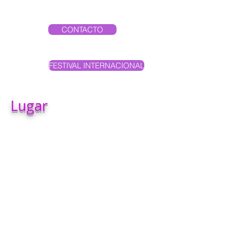
CONTACTO
FESTIVAL INTERNACIONAL
Lugar
Los Talleres y el Bazar se
celebrará en el
Hotel Corona
de Granada ****
, en pleno
centro de Granada.
C/Pedro Antonio de Alarcón,
10.
El Hotel Corona de Granada